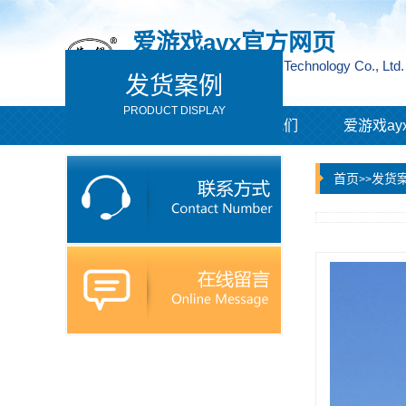
爱游戏ayx官方网页
Shandong Haiou Silicone Technology Co., Ltd.
发货案例
PRODUCT DISPLAY
首页
关于我们
爱游戏ay
首页
发货
>>