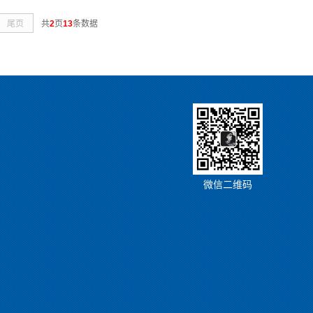
尾页
共
2
页
13
条数据
微信二维码