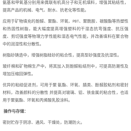
氨基和甲氧基分别用来偶联有机高分子和无机填料，增强其粘结性，
提高产品的机械、电气、耐水、抗老化等性能。
应用于矿物填充的酚醛、聚酯、环氧、
、聚酰胺、碳酸酯等热塑性
PBT
和热固性树脂，能大幅度提高增强塑料的干湿态抗弯强度、抗压强
度、剪切强度等物理力学性能和湿态电气性能，并改善填料在聚合物
中的润湿性和分散性。
树脂砂铸造中，增强树脂硅砂的粘合性，提高型砂强度及抗湿性。
玻纤棉和矿物棉生产中，将其加入到酚醛粘结剂中，可提高防潮性及
增加压缩回弹性。
优异的粘结促进剂，可用于聚
氨酯、环氧、腈类、酚醛胶粘剂和密封
材料，改善颜料的分散性 并提高对玻璃、铝、铁金属的粘合性，也适
用于聚氨酯、环氧和丙烯酸乳胶涂料。
操作与存储：
密封贮存于阴凉、通风、干燥处，防潮防火。